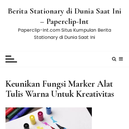
S
Berita Stationary di Dunia Saat Ini
k
i
– Paperclip-Int
p
Paperclip-Int.com Situs Kumpulan Berita
t
Stationary di Dunia Saat Ini
o
c
o
n
t
e
Keunikan Fungsi Marker Alat
n
t
Tulis Warna Untuk Kreativitas