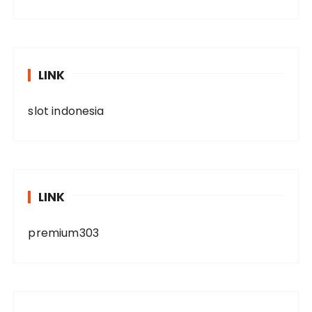
LINK
slot indonesia
LINK
premium303