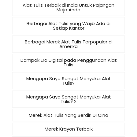
Alat Tulis Terbaik di India Untuk Pajangan
Meja Anda
Berbagai Alat Tulis yang Wajib Ada di
Setiap Kantor
Berbagai Merek Alat Tulis Terpopuler di
Amerika
Dampak Era Digital pada Penggunaan Alat
Tulis
Mengapa Saya Sangat Menyukai Alat
Tulis?
Mengapa Saya Sangat Menyukai Alat
Tulis? 2
Merek Alat Tulis Yang Berdiri Di Cina
Merek Krayon Terbaik