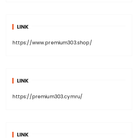
LINK
https://www.premium303.shop/
LINK
https://premium303.cymru/
LINK