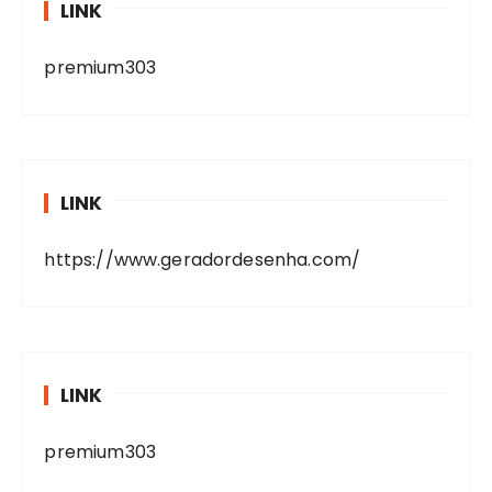
LINK
premium303
LINK
https://www.geradordesenha.com/
LINK
premium303