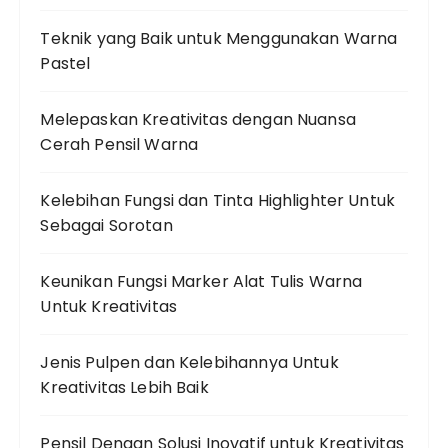
Teknik yang Baik untuk Menggunakan Warna
Pastel
Melepaskan Kreativitas dengan Nuansa
Cerah Pensil Warna
Kelebihan Fungsi dan Tinta Highlighter Untuk
Sebagai Sorotan
Keunikan Fungsi Marker Alat Tulis Warna
Untuk Kreativitas
Jenis Pulpen dan Kelebihannya Untuk
Kreativitas Lebih Baik
Pensil Dengan Solusi Inovatif untuk Kreativitas