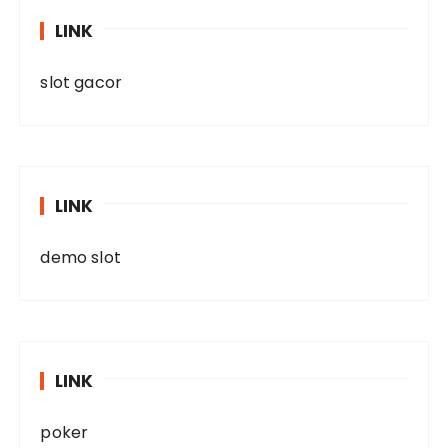
LINK
slot gacor
LINK
demo slot
LINK
poker