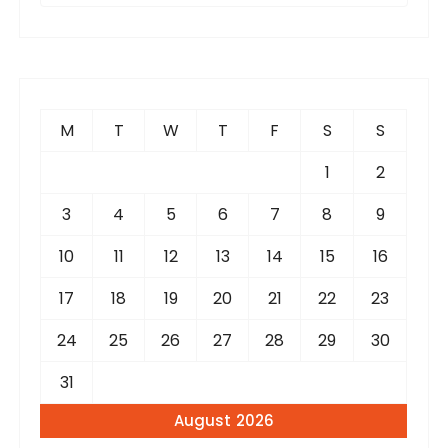
a
r
c
h
f
M
T
W
T
F
S
S
o
r
1
2
:
3
4
5
6
7
8
9
10
11
12
13
14
15
16
17
18
19
20
21
22
23
24
25
26
27
28
29
30
31
August 2026