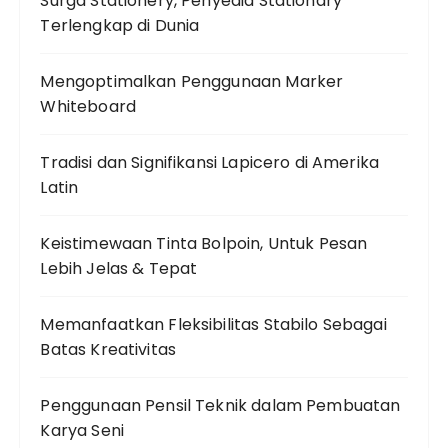
Surga Stationery, Penyedia Stationary
Terlengkap di Dunia
Mengoptimalkan Penggunaan Marker
Whiteboard
Tradisi dan Signifikansi Lapicero di Amerika
Latin
Keistimewaan Tinta Bolpoin, Untuk Pesan
Lebih Jelas & Tepat
Memanfaatkan Fleksibilitas Stabilo Sebagai
Batas Kreativitas
Penggunaan Pensil Teknik dalam Pembuatan
Karya Seni