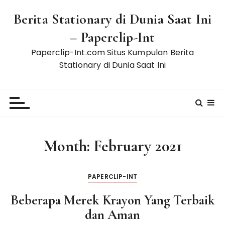
S
Berita Stationary di Dunia Saat Ini
k
i
– Paperclip-Int
p
Paperclip-Int.com Situs Kumpulan Berita
t
Stationary di Dunia Saat Ini
o
c
o
n
t
e
Month:
February 2021
n
t
PAPERCLIP-INT
Beberapa Merek Krayon Yang Terbaik
dan Aman