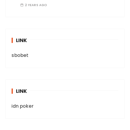
2 YEARS AGO
LINK
sbobet
LINK
idn poker