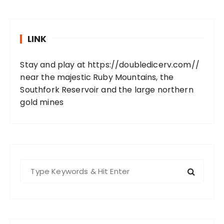
LINK
Stay and play at
https://doubledicerv.com//
near the majestic Ruby Mountains, the
Southfork Reservoir and the large northern
gold mines
S
e
a
r
c