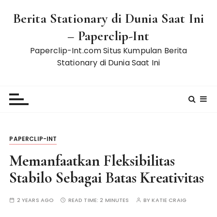
S
Berita Stationary di Dunia Saat Ini
k
i
– Paperclip-Int
p
Paperclip-Int.com Situs Kumpulan Berita
t
Stationary di Dunia Saat Ini
o
c
o
n
t
e
n
PAPERCLIP-INT
t
Memanfaatkan Fleksibilitas
Stabilo Sebagai Batas Kreativitas
2 YEARS AGO
READ TIME:
2 MINUTES
BY
KATIE CRAIG