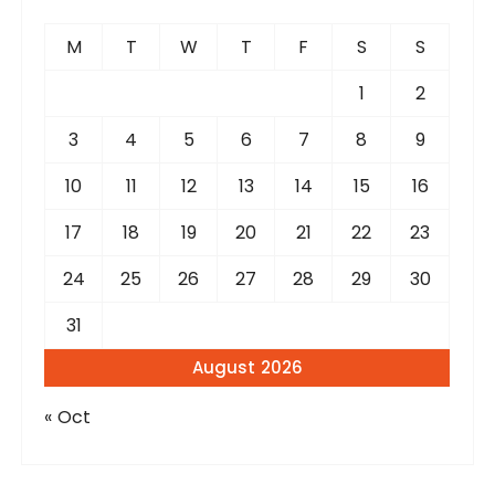
h
f
M
T
W
T
F
S
S
o
r
1
2
:
3
4
5
6
7
8
9
10
11
12
13
14
15
16
17
18
19
20
21
22
23
24
25
26
27
28
29
30
31
August 2026
« Oct