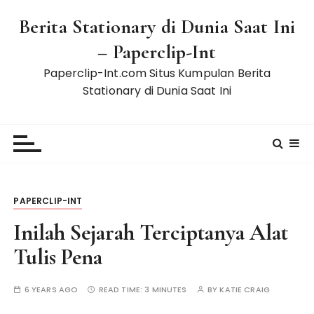
S
Berita Stationary di Dunia Saat Ini
k
i
– Paperclip-Int
p
Paperclip-Int.com Situs Kumpulan Berita
t
Stationary di Dunia Saat Ini
o
c
o
n
t
e
n
PAPERCLIP-INT
t
Inilah Sejarah Terciptanya Alat
Tulis Pena
6 YEARS AGO
READ TIME:
3 MINUTES
BY
KATIE CRAIG