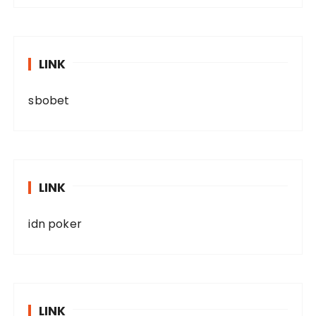
LINK
sbobet
LINK
idn poker
LINK