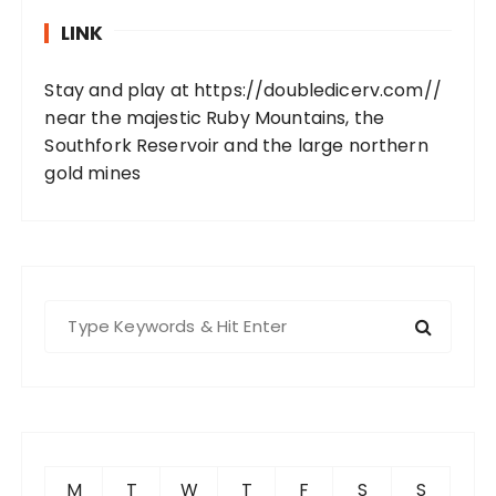
LINK
Stay and play at
https://doubledicerv.com//
near the majestic Ruby Mountains, the
Southfork Reservoir and the large northern
gold mines
S
e
a
r
c
h
f
M
T
W
T
F
S
S