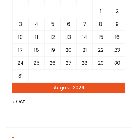
o
r
1
2
:
3
4
5
6
7
8
9
10
11
12
13
14
15
16
17
18
19
20
21
22
23
24
25
26
27
28
29
30
31
August 2026
« Oct