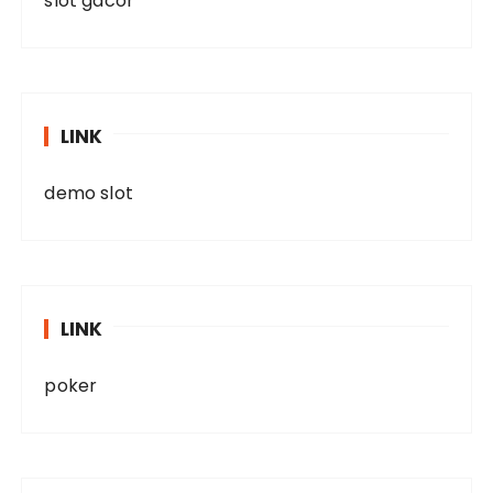
slot gacor
LINK
demo slot
LINK
poker