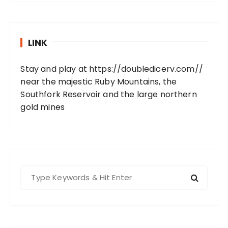
LINK
Stay and play at
https://doubledicerv.com//
near the majestic Ruby Mountains, the
Southfork Reservoir and the large northern
gold mines
S
e
a
r
c