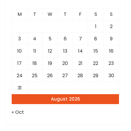
h
f
M
T
W
T
F
S
S
o
r
1
2
:
3
4
5
6
7
8
9
10
11
12
13
14
15
16
17
18
19
20
21
22
23
24
25
26
27
28
29
30
31
August 2026
« Oct