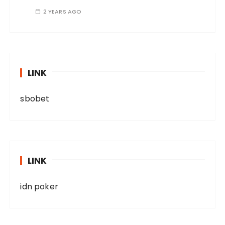
2 YEARS AGO
LINK
sbobet
LINK
idn poker