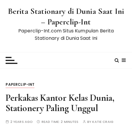
S
Berita Stationary di Dunia Saat Ini
k
i
– Paperclip-Int
p
Paperclip-Int.com Situs Kumpulan Berita
t
Stationary di Dunia Saat Ini
o
c
o
n
t
e
n
PAPERCLIP-INT
t
Perkakas Kantor Kelas Dunia,
Stationery Paling Unggul
2 YEARS AGO
READ TIME:
2 MINUTES
BY
KATIE CRAIG