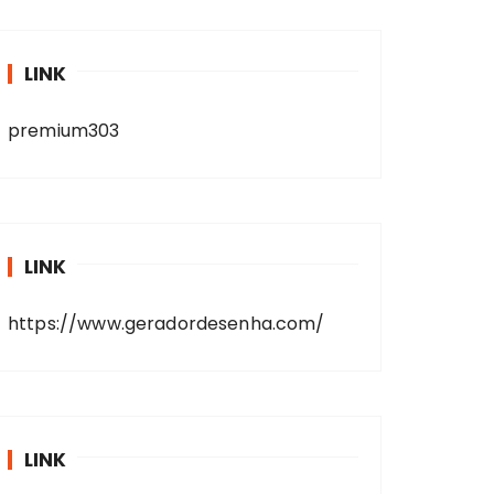
LINK
premium303
LINK
https://www.geradordesenha.com/
LINK