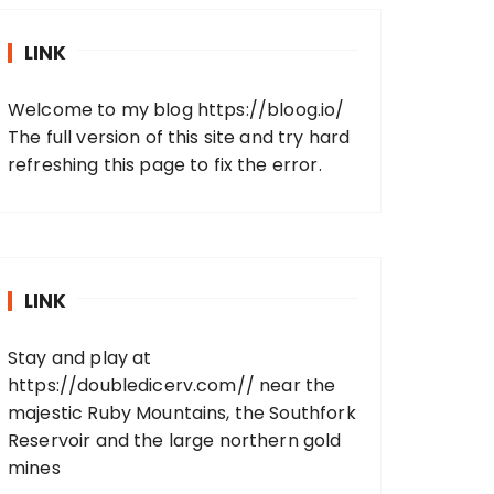
LINK
Welcome to my blog
https://bloog.io/
The full version of this site and try hard
refreshing this page to fix the error.
LINK
Stay and play at
https://doubledicerv.com//
near the
majestic Ruby Mountains, the Southfork
Reservoir and the large northern gold
mines