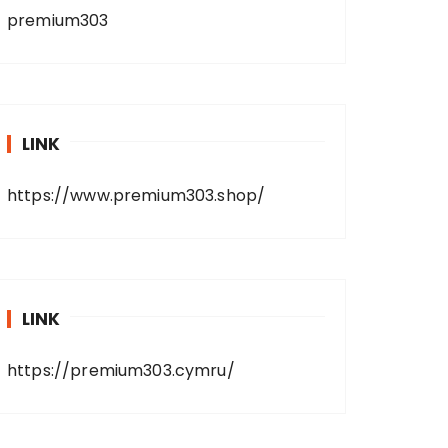
premium303
LINK
https://www.premium303.shop/
LINK
https://premium303.cymru/