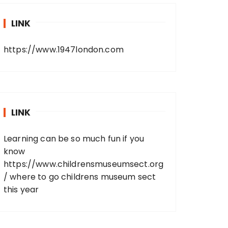
LINK
https://www.1947london.com
LINK
Learning can be so much fun if you
know
https://www.childrensmuseumsect.org
/
where to go childrens museum sect
this year