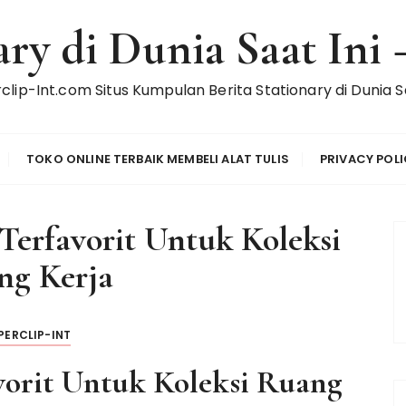
ary di Dunia Saat Ini 
clip-Int.com Situs Kumpulan Berita Stationary di Dunia Sa
TOKO ONLINE TERBAIK MEMBELI ALAT TULIS
PRIVACY POL
 Terfavorit Untuk Koleksi
ng Kerja
PERCLIP-INT
vorit Untuk Koleksi Ruang