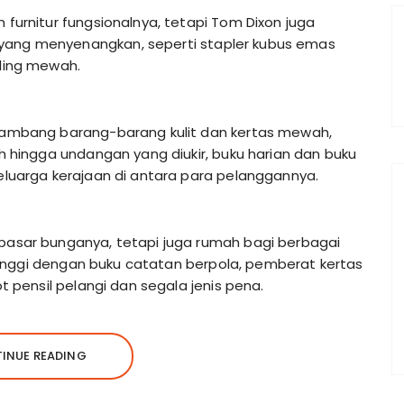
furnitur fungsionalnya, tetapi Tom Dixon juga
yang menyenangkan, seperti stapler kubus emas
aling mewah.
lambang barang-barang kulit dan kertas mewah,
h hingga undangan yang diukir, buku harian dan buku
eluarga kerajaan di antara para pelanggannya.
pasar bunganya, tetapi juga rumah bagi berbagai
k tinggi dengan buku catatan berpola, pemberat kertas
t pensil pelangi dan segala jenis pena.
INUE READING