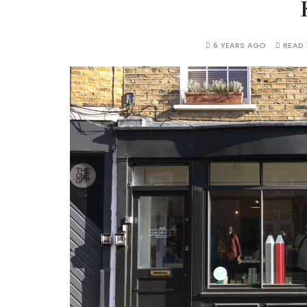
6 YEARS AGO
READ 