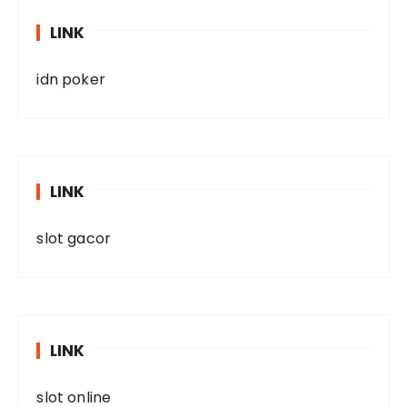
LINK
idn poker
LINK
slot gacor
LINK
slot online