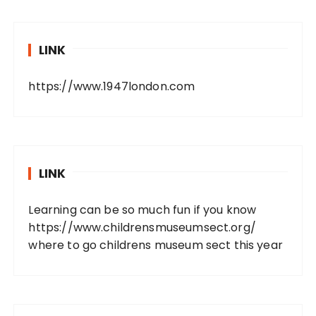
LINK
https://www.1947london.com
LINK
Learning can be so much fun if you know
https://www.childrensmuseumsect.org/
where to go childrens museum sect this year