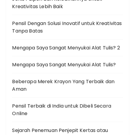
Kreativitas Lebih Baik
Pensil Dengan Solusi Inovatif untuk Kreativitas
Tanpa Batas
Mengapa Saya Sangat Menyukai Alat Tulis? 2
Mengapa Saya Sangat Menyukai Alat Tulis?
Beberapa Merek Krayon Yang Terbaik dan
Aman
Pensil Terbaik di India untuk Dibeli Secara
Online
Sejarah Penemuan Penjepit Kertas atau