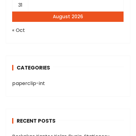
31
August 2026
« Oct
CATEGORIES
paperclip-int
RECENT POSTS