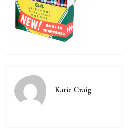
Katie Craig