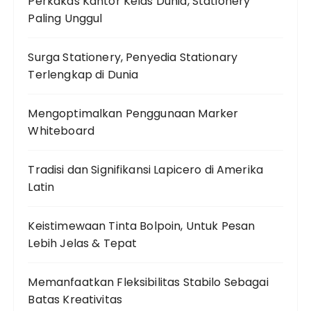
Perkakas Kantor Kelas Dunia, Stationery
Paling Unggul
Surga Stationery, Penyedia Stationary
Terlengkap di Dunia
Mengoptimalkan Penggunaan Marker
Whiteboard
Tradisi dan Signifikansi Lapicero di Amerika
Latin
Keistimewaan Tinta Bolpoin, Untuk Pesan
Lebih Jelas & Tepat
Memanfaatkan Fleksibilitas Stabilo Sebagai
Batas Kreativitas