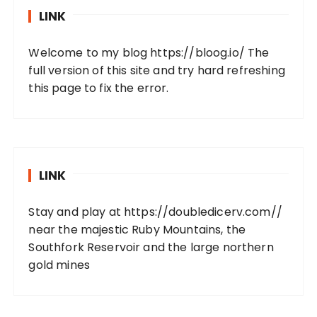
LINK
Welcome to my blog
https://bloog.io/
The
full version of this site and try hard refreshing
this page to fix the error.
LINK
Stay and play at
https://doubledicerv.com//
near the majestic Ruby Mountains, the
Southfork Reservoir and the large northern
gold mines