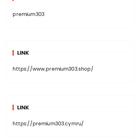
premium303
LINK
https://www.premium303.shop/
LINK
https://premium303.cymru/