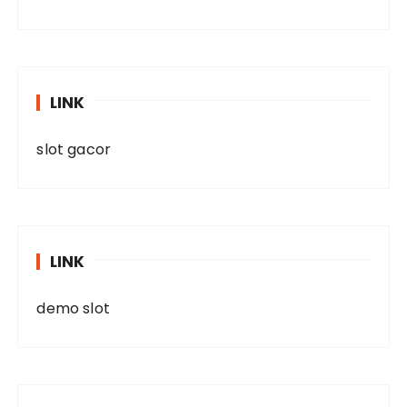
LINK
slot gacor
LINK
demo slot