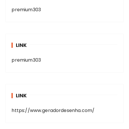
premium303
LINK
premium303
LINK
https://www.geradordesenha.com/