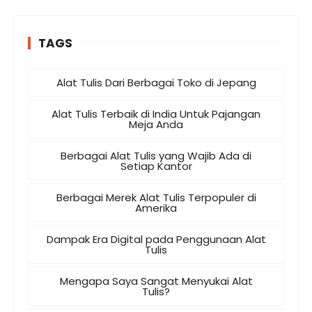
TAGS
Alat Tulis Dari Berbagai Toko di Jepang
Alat Tulis Terbaik di India Untuk Pajangan
Meja Anda
Berbagai Alat Tulis yang Wajib Ada di
Setiap Kantor
Berbagai Merek Alat Tulis Terpopuler di
Amerika
Dampak Era Digital pada Penggunaan Alat
Tulis
Mengapa Saya Sangat Menyukai Alat
Tulis?