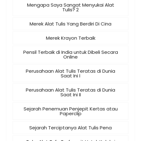
Mengapa Saya Sangat Menyukai Alat
Tulis? 2
Merek Alat Tulis Yang Berdiri Di Cina
Merek Krayon Terbaik
Pensil Terbaik di India untuk Dibeli Secara
Online
Perusahaan Alat Tulis Teratas di Dunia
Saat Ini I
Perusahaan Alat Tulis Teratas di Dunia
Saat Ini II
Sejarah Penemuan Penjepit Kertas atau
Paperclip
Sejarah Terciptanya Alat Tulis Pena