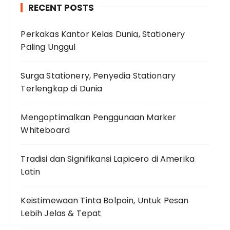
RECENT POSTS
Perkakas Kantor Kelas Dunia, Stationery
Paling Unggul
Surga Stationery, Penyedia Stationary
Terlengkap di Dunia
Mengoptimalkan Penggunaan Marker
Whiteboard
Tradisi dan Signifikansi Lapicero di Amerika
Latin
Keistimewaan Tinta Bolpoin, Untuk Pesan
Lebih Jelas & Tepat