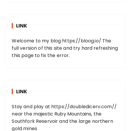
LINK
Welcome to my blog
https://bloog.io/
The
full version of this site and try hard refreshing
this page to fix the error.
LINK
Stay and play at
https://doubledicerv.com//
near the majestic Ruby Mountains, the
Southfork Reservoir and the large northern
gold mines