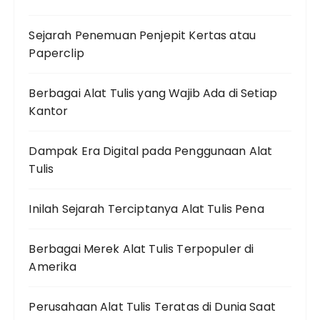
Sejarah Penemuan Penjepit Kertas atau
Paperclip
Berbagai Alat Tulis yang Wajib Ada di Setiap
Kantor
Dampak Era Digital pada Penggunaan Alat
Tulis
Inilah Sejarah Terciptanya Alat Tulis Pena
Berbagai Merek Alat Tulis Terpopuler di
Amerika
Perusahaan Alat Tulis Teratas di Dunia Saat