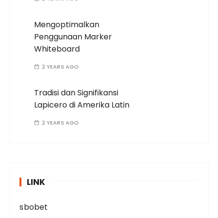
Mengoptimalkan
Penggunaan Marker
Whiteboard
2 YEARS AGO
Tradisi dan Signifikansi
Lapicero di Amerika Latin
2 YEARS AGO
LINK
sbobet